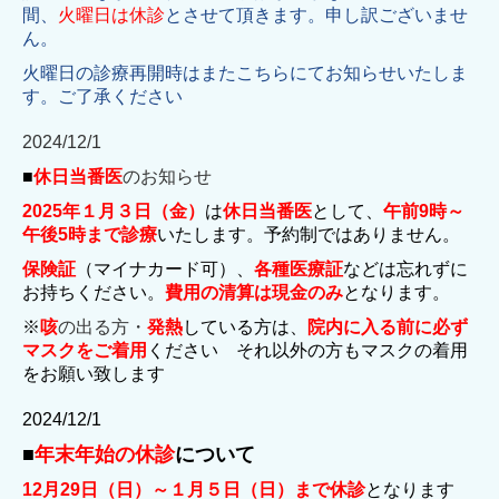
間、
火曜日は休診
とさせて頂きます。申し訳ございませ
ん。
火曜日の診療再開時はまたこちらにてお知らせいたしま
す。ご了承ください
2024/12/1
■
休日当番医
のお知らせ
2025年１月３日（金）
は
休日当番医
として、
午前9時～
午後5時まで診療
いたします。予約制ではありません。
保険証
（マイナカード可）、
各種医療証
などは忘れずに
お持ちください。
費用の清算は現金のみ
となります。
※
咳
の出る方・
発熱
している方は、
院内に入る前に必ず
マスクをご着用
ください
それ以外の方もマスクの着用
をお願い致します
2024/12/1
■
年末年始の休診
について
12月29日（日）～１月５日（日）まで休診
となります