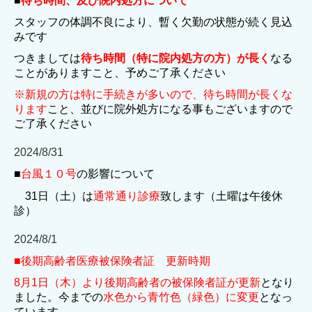
■
待ち時間、及び院内処方について
スタッフの体調不良により、暫く欠勤の状態が続く見込
みです
つきましては
待ち時間（特に院内処方の方）が長く
な
る
ことがあり
ます
こ
と
、予めご了承ください
※
新規の方は特に手続きが多いので、待ち時間が長くな
ります
こと、
並びに院外処方になる事もございますので
ご了承ください
2024/8/31
■
台風１０号
の影響について
31日（土）は
通常通り診療
致します（土曜は午後休
診）
2024/8/1
■
後期高齢者医療被保険者証 更新時期
8月1日（木）より後期高齢者の被保険者証が更新
となり
ました。
今までの
水色から
青竹色（緑色）に変更
となっ
ています。