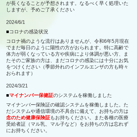
が長くなることが予想されます。なるべく早く処理いた
しますが、予めご了承ください
2024/6/1
■
コロナの感染状況
コロナ禍のような流行はありませんが、令和6年5月現在
でまだ毎日のように陽性の方がおられます。特に高齢で
体力が弱くなっている方や疾病により体調が悪い方、ま
たそのご家族の方は、まだコロナの感染には十分にお気
をつけください（季節外れのインフルエンザの方も時々
おられます）
2024/3/21
■
マイナンバー保健証
のシステムを稼働しました
マイナンバー保険証の確認システムを稼働しました。た
だシステムや通信環境の不具合に備えて、お持ちの方は
念のため健康保険証
もお持ちください。また各種の医療
受給者証（マル乳、マル子など）をお持ちの方は忘れず
にお持ちください。