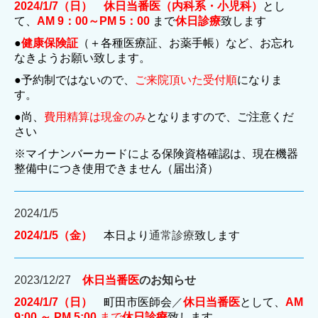
2024/1/7（日）
休日当番医（内科系・小児科）
とし
て、
AM 9：00～PM 5：00
まで
休日診療
致します
●
健康保険証
（＋各種医療証、お薬手帳）など、お忘れ
なきようお願い致します。
●予約制ではないので、
ご来院頂いた受付順
になりま
す。
●尚、
費用精算は現金のみ
となりますので、ご注意くだ
さい
※マイナンバーカードによる保険資格確認は、現在機器
整備中につき使用できません（届出済）
2024/1/5
2024/1/5（金）
本日より
通常診療
致します
2023/12/27
休日当番医
のお知らせ
2024/1/7（日）
町田市医師会
／
休日当番医
として、
AM
9:00 ～ PM 5:00
まで
休日診療
致します