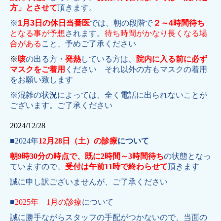
方」とさせて
頂きます。
※
1月3日の休日当番医
では、朝の段階で
２～4時間待ち
となる事が予想
されます。
待ち時間がかなり長くなる場
合がある
こと、予めご了承ください
※
咳
の出る方・
発熱
している方は、
院内に入る前に必ず
マスクをご着用
ください
それ以外の方もマスクの着用
をお願い致します
※混雑の状況によっては、全く電話に出られないことが
ございます。ご了承ください
2024/12/28
■
2024年
12月28日（土）の診療
について
朝9時30分の時点で、既に2時間～3時間待ち
の状態となっ
ていますので、
受付は午前11時で終わらせて
頂きます
誠に申し訳ございませんが、ご了承ください
■
2025年 1月の診療
について
誠に勝手ながらスタッフの手配がつかないので、
当面の