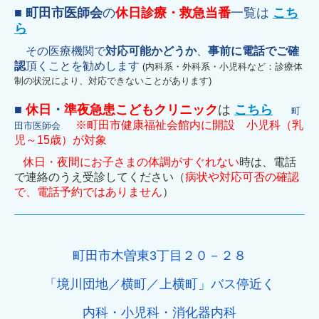
■
町田市医師会
の
休日診療・救急当番
一覧は
こち
ら
その医療機関で
対応可能かどうか
、
事前に電話でご確
認
頂くことを勧めします
(内科系・外科系・小児科など：診療体
制の状況により、対応できないことがあります)
■
休日
・
準夜急患こどもクリニック
は
こちら
町
※町田市健康福祉会館内に開設
小児科（乳
田市医師会
児～15歳）が対象
休日・夜間にお子さまの体調がすぐれない
時は、電話
で連絡のうえ受診してください（
病状や対応可否の確認
で、電話予約ではありません
）
町田市木曽東3丁目２０－２８
「境川団地／横町／上横町」バス停近く
内科・小児科・消化器内科