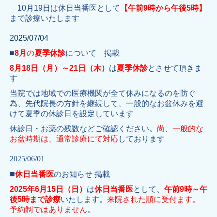
10月19日は休日当番医として
【午前9時から午後5時】
まで診療いたします
2025/07/04
■
8月
の
夏季休診
について 掲載
8月18日（月）～21日（木）
は
夏季休診
とさせて頂きま
す
当院では地域での医療機関が全て休みになるのを防ぐ
為、先代院長の方針を継続して、一般的なお盆休みを避
けて夏季の休診日を設定しています
休診日・お薬の残数などご確認ください。
尚、一般的な
お盆時期は、通常診療にて対応
しております
2025/06/01
■
休日当番医
のお知らせ 掲載
2025年6月15日（日）
は
休日当番医
として
、
午前9時～午
後5時まで診療
いたします。
来院された順に受付ます。
予約制ではありません
。