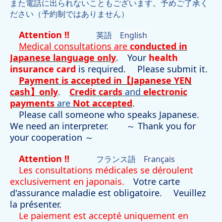
また電話に出られないこともございます。予めご了承く
ださい（予約制ではありません）
Attention !!
英語
English
Medical consultations are
co
nducted in
Japanese language only
.
Your
health
insurance card
is required
.
Please submit it.
Payment is accepted in【Japanese YEN
cash】only
.
Credit cards
and
electronic
payments
are
Not accepted
.
Please call someone who speaks Japanese.
We need an interpreter.
～
Thank you for
your cooperation
～
Attention !!
フランス語
Français
Les consultations médicales se déroulent
exclusivement en
japonais.
Votre carte
d'assurance maladie est obligatoire.
Veuillez
la présenter.
Le paiement est accepté uniquement en