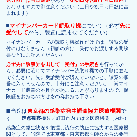
処方箋には有効期限
があり「
発効日を含めて４日以内
」
となりますので御注意ください（土日や祝日も日数に含
まれます）
■
マイナンバーカード読取り機
に
ついて（必ず
先に
受付して
から、装置に読ませてください）
マイナンバーカードの読取り機操作だけでは、診察の受
付にはなりません（初診の方は、受付でお渡しする問診
票などにご記入ください）
必ず先に
診察券を出して「受付」の手続き
を行ってか
ら、必要に応じてマイナンバー読取り機での手順に進ん
でください。先に受診受付が済んでいないと、診察の順
番に入りませんので、十分にご注意ください。 尚マイ
ナカード装置の不具合が起こることがありますので、保
険証をお持ちの方は念の為お持ち下さい
■
当院は
東京都の感染症発生調査協力医療機関
で
す
定点観察
機関／町田市内では２医療機関（内科）
感染症の発生状況を把握し流行の防止に協力する医療機
関として、当院では東京都・東京都都医師会からの要請