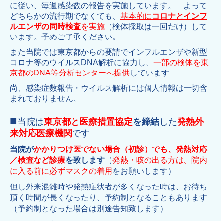
に従い、毎週感染数の報告を実施しています。 よって
どちらかの流行期でなくても、
基本的に
コロナとインフ
ルエンザの同時検査
を実施
（検体採取は一回だけ）して
います。予めご了承ください。
また当院では東京都からの要請でインフルエンザや新型
コロナ等のウイルスDNA解析に協力し、
一部の検体を東
京都のDNA等分析センターへ提供
しています
尚、感染症数報告・ウイルス解析には個人情報は一切含
まれておりません。
■
当院は
東京都
と医療措置協定
を締結
した
発熱外
来対応医療機関
です
当院が
かかりつけ医でない場合（初診）でも、発熱対応
／検査など診療
を致します
（
発熱・咳の出る方は、院内
に入る前に必ずマスクの着用
をお願いします）
但し外来混雑時や発熱症状者が多くなった時は、お待ち
頂く時間が長くなったり、予約制となることもあります
（予約制となった場合は別途告知致します）