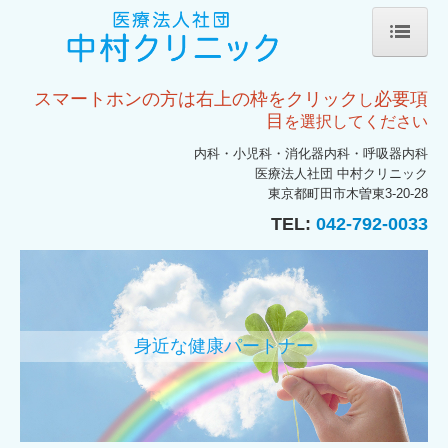
ホーム
スマートホンの方は右上の枠をクリック
必要項
し
初診の方へ
目
を選択してください
内科・小児科・消化器内科・呼吸器内科
診療のご案内
医療法人社団 中村クリニック
東京都町田市木曽東3-20-28
健康診断・予防注射など
TEL:
042-792-0033
交通案内
施設・設備のご案内
院長紹介
身近な健康パートナー