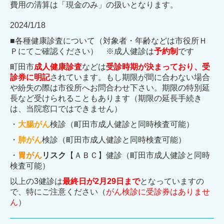
費用の清算は「現金のみ」の扱いとなります。
2024/1/18
■各種健康診査について（対象者・年齢などは市役所Ｈ
Ｐにてご確認ください） ※成人健診は
予約制
です
町田市
成人健康診査
などは
受診時期が決まっており、
受
診券に明記
されています。もし期限が間に合わない場合
や紛失の際は市役所へお問合わせ下さい。期限の特別延
長など受けられることもあります（期限の延長手続き
は、当院窓口ではできません）
・
大腸がん
検診（町田市成人健診と同時検査可能）
・
肺がん
検診（町田市成人健診と同時検査可能）
・
胃がん
リスク
【ＡＢＣ】健診（町田市成人健診と同時
検査可能）
以上の3健診は
最終日が2月29日まで
となっていますの
で、特にご注意ください（
がん検診に受診券はありませ
ん
）