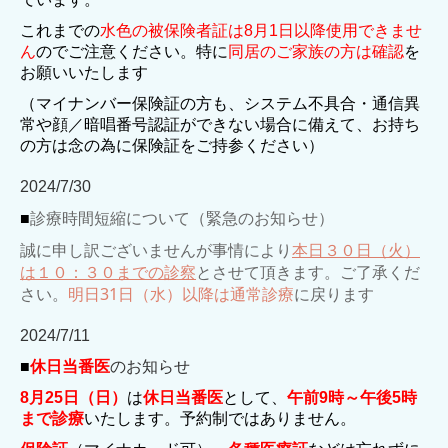
これまでの
水色の被保険者証は8月1日以降使用できませ
ん
のでご注意ください。特に
同居のご家族の方は確認
を
お願いいたします
（マイナンバー保険証の方も、システム不具合・通信異
常や顔／暗唱番号認証ができない場合に備えて、お持ち
の方は念の為に保険証をご持参ください）
2024/7/30
について（
緊急のお知らせ
）
■
診療時間短縮
誠に申し訳ございませんが事情により
本日
３０日（火）
は１０：３０までの診察
とさせて頂きます。ご了承くだ
さい。
明日31日（水）以降は通常診療
に戻ります
2024/7/11
■
休日当番医
のお知らせ
8月25日（日）
は
休日当番医
として、
午前9時～午後5時
まで診療
いたします。予約制ではありません。