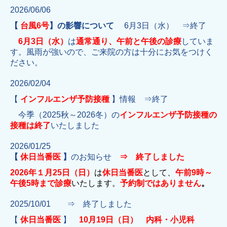
2026/06/06
【
台風6号
】
の影響について
6月3日（水） ⇒終了
6月3日（水）
は
通常通り、午前と午後の診療
していま
す。風雨が強いので、ご来院の方は十分にお気をつけく
ださい。
2026/02/04
【
インフルエンザ予防接種
】情報 ⇒終了
今季（2025秋～2026冬）の
インフルエンザ予防接種の
接種は
終了
いたしました
2026/01/25
【
休日当番医
】
のお知らせ
⇒ 終了しました
2026年１月25日（日）
は
休日当番医
として、
午前9時～
午後5時まで診療
いたします。
予約制ではありません
。
2025/10/01 ⇒ 終了しました
【
休日当番医
】
10月19日（日） 内科・小児科