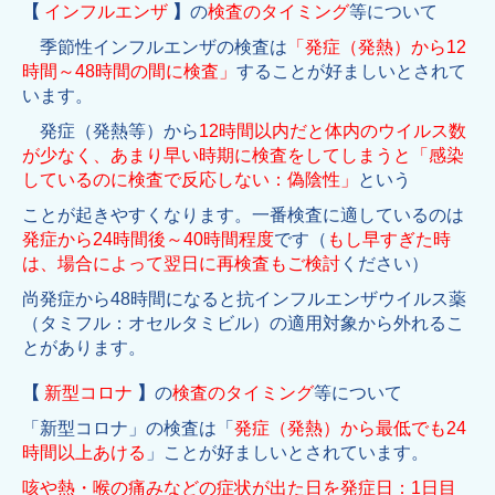
【
インフルエンザ
】
の
検査のタイミング
等について
季節性インフルエンザの検査は
「発症（発熱）から12
時間～48時間の間に検査」
することが好ましいとされて
います。
発症（発熱等）から
12時間以内だと体内の
ウイルス
数
が少なく、
あまり早い時期に
検査をしてしまうと「感染
しているのに検査で反応しない：偽陰性」
という
ことが起きやすくなります。一番検査に適しているのは
発症から24時間後～40時間程度
です（
もし早すぎた時
は、場合によって翌日に再検査もご検討
ください）
尚発症から48時間になると抗インフルエンザウイルス薬
（タミフル：オセルタミビル）の適用対象から外れるこ
とがあります。
【
新型コロナ
】
の
検査のタイミング
等について
「新型コロナ」の検査は「
発症（発熱）から最低でも24
時間以上あける
」ことが好ましいとされています。
咳や熱・喉の痛みなどの症状が出た日を発症日：1日目