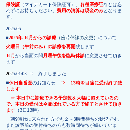
保険証
（マイナカード保険証可）、
各種医療証
などは忘
れずにお持ちください。
費用の清算は現金のみ
となりま
す。
2025/05
■
2025年 ６月からの診療
（臨時休診の変更）
について
火曜日
（午前のみ）
の診療を再開
致します
６
月
から当面の間
月曜午後を臨時休診
に変更させて頂き
ます
202
5/01/03 ⇒ 終了しました
■
⇒
休日当番医
のお知らせ
13時を目途に受付終了
致
します
⇒
本日中に診療できる予定数を大幅に超えているの
で、本日の受付は今並ばれている方で終了とさせて頂き
ます
（3日13時）
朝9時代に来られた方でも２～3時間待ちの状況です。
また診察前の受付待ちの方も数時間待ちが続いていま