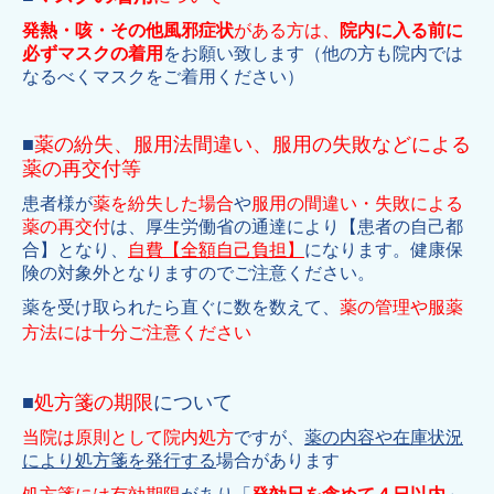
発熱・咳・その他風邪症状
がある方は、
院内に入る前に
必ずマスクの着用
をお願い致します（他の方も院内では
なるべくマスクをご着用ください）
■
薬の紛失、服用法間違い、服用の失敗などによる
薬の再交付等
患者様が
薬を紛失した場合
や
服用の間違い・失敗による
薬の再交付
は、厚生労働省の通達により【患者の自己都
合】となり、
自費【全額自己負担】
になります。健康保
険の対象外となりますのでご注意ください。
薬を受け取られたら直ぐに数を数えて、
薬の管理や服薬
方法には十分ご注意ください
■
処方箋の期限
について
当院は原則として院内処方
ですが、
薬の内容や在庫状況
により処方箋を発行する
場合があります