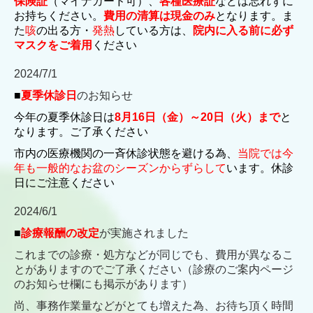
保険証
（マイナカード可）、
各種医療証
などは忘れずに
お持ちください。
費用の清算は現金のみ
となります。ま
た
咳
の出る方・
発熱
している方は、
院内に入る前に必ず
マスクをご着用
ください
2024/7/1
■
夏季休診日
のお知らせ
今年の夏季休診日は
8月16日（金）～20日（火）まで
と
なります。ご了承ください
市内の医療機関の一斉休診状態を避ける為、
当院では今
年も一般的なお盆のシーズンからずらして
います。休診
日にご注意ください
2024/6/1
■
診療報酬の改定
が実施されました
これまでの診療・処方などが同じでも、費用が異なるこ
とがありますのでご了承ください（診療のご案内ページ
のお知らせ欄にも掲示があります）
尚、事務作業量などがとても増えた為、お待ち頂く時間