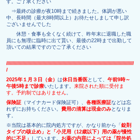
す。ご了承ください
⇒最終の診療が夜10時まで続きました。体調が悪い
中、長時間（最大8時間以上）お待たせしまして申し訳
ございませんでした
休憩・食事も全くなく続けて、昨年末に退職した職
員にも無理に臨時に出て貰い、最後の22時まで出勤して
頂いての結果ですのでご了承ください
//////////////////////////////////////////////////////////////////////////////////////////////////////
/
2025年１月３日（金）
は
休日当番医
として
、
午前9時～
午後5時まで診療
いたします。
来院された順に受付ま
す。予約制ではありません
。
保険証
（マイナカード保険証可）、
各種医療証
などは忘
れずにお持ちください。
費用の清算は現金のみ
となりま
す。
※当院は基本的に院内処方ですが、かなり前から「
錠剤
タイプの咳止め」と「小児用（12歳以下）用の薬が慢性
的に不足」
しています。
お薬の内容によっては「院外処