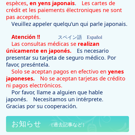
espèces
,
en yens japonais
.
Les cartes de
crédit et les paiements électroniques ne sont
pas acceptés.
Veuillez appeler quelqu'un qui parle japonais.
Atención !!
スペイン語
Español
Las consultas médicas se
realizan
únicamente en japonés.
Es necesario
presentar su tarjeta de seguro médico. Por
favor, preséntela.
Solo se aceptan pagos en efectivo en
yenes
japoneses.
No se aceptan tarjetas de crédito
ni pagos electrónicos.
Por favor, llame a alguien que hable
japonés.
Necesitamos un intérprete.
Gracias por su cooperación.
お知らせ
（過去記事など）