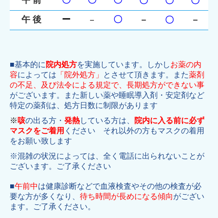
〇
〇
〇
午 前
〇
〇
〇
－
－
〇
－
午 後
ー
〇
■
基本的に
院内処方
を実施しています。しかし
お薬の内
容
によっては
「院外処方」
とさせて
頂きます。また
薬剤
の不足、及び法令による規定で、長期処方ができない事
がございます。また新しい薬や睡眠導入剤・安定剤など
特定の薬剤は、処方日数に制限があります
※
咳
の出る方・
発熱
している方は、
院内に入る前に必ず
マスクをご着用
ください
それ以外の方もマスクの着用
をお願い致します
※混雑の状況によっては、全く電話に出られないことが
ございます。ご了承ください
■
午前中
は健康診断などで血液検査やその他の検査が必
要な方が多くなり、
待ち時間が長めになる傾向
がござい
ます。ご了承ください。